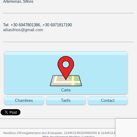
Artemonas, Sifnos
Tel: +30 6947801386, +30 6971817190
ailiasifnos@gmail.com
Carte
Chambres
Tarifs
Contact
Numéros d'Enregistrement des Enterprise: 1144Κ113Κ020960000 & 1144Κ113Κ041890000
Web development-Hosting: Lysiteleia