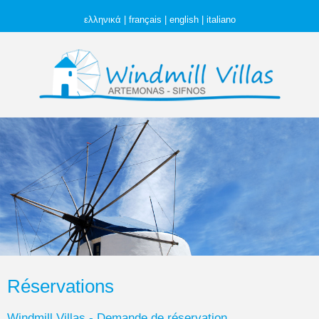
ελληνικά
|
français
|
english
|
italiano
Réservations
Windmill Villas - Demande de réservation